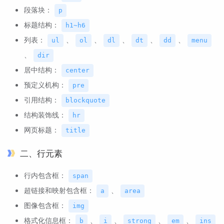
段落块：
p
标题结构：
h1~h6
列表：
、
、
、
、
、
ul
ol
dl
dt
dd
menu
、
dir
居中结构：
center
预定义机构：
pre
引用结构：
blockquote
结构装饰线：
hr
网页标题：
title
二、行元素
行内包含框：
span
超链接和映射包含框：
、
a
area
图像包含框：
img
格式化信息框：
、
、
、
、
b
i
strong
em
ins