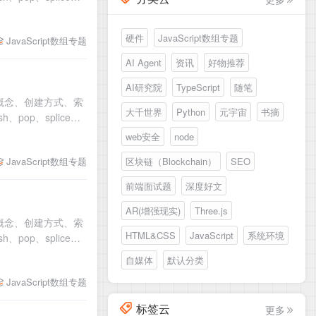
硬件
JavaScript数组专题
JavaScript数组专题
AI Agent
资讯
好物推荐
AI研究院
TypeScript
随笔
组的概念、创建方式、索
大千世界
Python
元宇宙
书摘
op、splice）
web安全
node
区块链（Blockchain）
SEO
JavaScript数组专题
前端面试题
深度好文
AR(增强现实)
Three.js
组的概念、创建方式、索
HTML&CSS
JavaScript
系统环境
op、splice）
自媒体
默认分类
JavaScript数组专题
标签云
更多