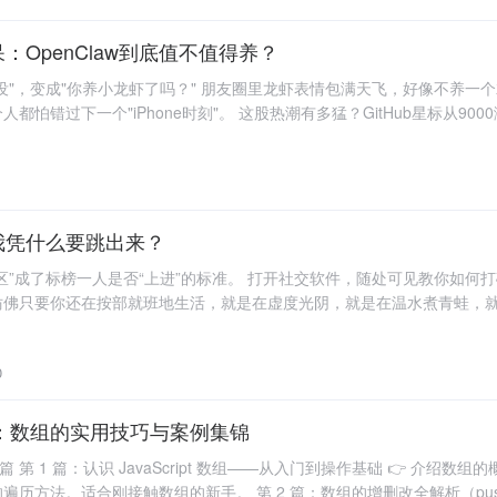
OpenClaw到底值不值得养？
没"，变成"你养小龙虾了吗？" 朋友圈里龙虾表情包满天飞，好像不养一
怕错过下一个"iPhone时刻"。 这股热潮有多猛？GitHub星标从900
个，近一半来自中国。Mac
我凭什么要跳出来？
区”成了标榜一人是否“上进”的标准。 打开社交软件，随处可见教你如何
仿佛只要你还在按部就班地生活，就是在虚度光阴，就是在温水煮青蛙，
然是“舒适”区，说明你努力了这么久，终于把生活过顺
0
题之6：数组的实用技巧与案例集锦
 第 1 篇：认识 JavaScript 数组——从入门到操作基础 👉 介绍数
方法。适合刚接触数组的新手。 第 2 篇：数组的增删改全解析（push、p