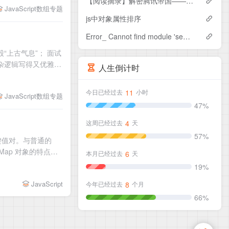
【阅读摘录】解密腾讯帝国——腾讯产品法(一)
JavaScript数组专题
js中对象属性排序
Error_ Cannot find module 'semver'的解决方法
“上古气息”； 面试
 把复杂逻辑写得又优雅又
人生倒计时
11
今日已经过去
小时
JavaScript数组专题
47%
4
这周已经过去
天
57%
存储键值对。与普通的
Map 对象的特点、
6
本月已经过去
天
19%
JavaScript
8
今年已经过去
个月
66%