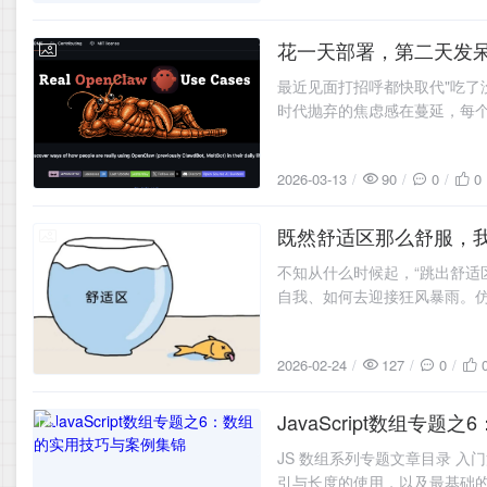
花一天部署，第二天发呆：
2026-03-13
最近见面打招呼都快取代"吃了
时代抛弃的焦虑感在蔓延，每个人都
周。全球Agent数量14.2万
2026-03-13
90
0
0
既然舒适区那么舒服，
2026-02-24
不知从什么时候起，“跳出舒适
自我、如何去迎接狂风暴雨。
是在混吃等死。 我觉得嘛，既
2026-02-24
127
0
JavaScript数组专
2025-10-29
JS 数组系列专题文章目录 入门篇
引与长度的使用，以及最基础的遍历