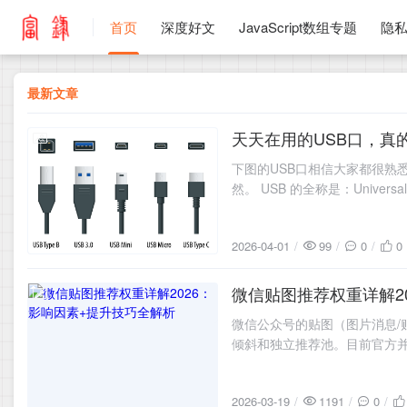
首页
深度好文
JavaScript数组专题
隐
最新文章
天天在用的USB口，真
2026-04-01
下图的USB口相信大家都很熟
然。 USB 的全称是：Univer
几乎所有设备都能用（键盘、鼠
2026-04-01
99
0
0
微信贴图推荐权重详解2
2026-03-19
微信公众号的贴图（图片消息/
倾斜和独立推荐池。目前官方
平台公告、开放社区规范、创作
2026-03-19
1191
0