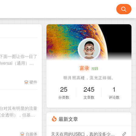
 下面一图让你一目了
versal（通用）：
富录
硬件
25
245
1
分类数
文章数
评论数
平台对其有明显的流量
完全透明），但基于
最新文章
天天在用的USB口，真的没多少人认得全
自媒体