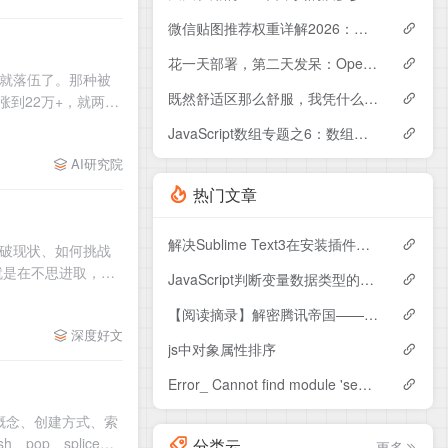
微信贴图推荐权重详解2026：影响因素+提升技巧全解析
花一天部署，第二天发呆：OpenClaw到底值不值得养？
个就落伍了。那种被
既然舒适区那么舒服，我凭什么要跳出来？
0涨到22万+，就两
JavaScript数组专题之6：数组的实用技巧与案例集锦
AI研究院
热门文章
解决Sublime Text3在安装插件运行Install Package时提示“There are no packages available for installation”问题的解决方案
打破现状、如何挑战
就是在不思进取，就
JavaScript判断变量数据类型的方法
【阅读摘录】解密腾讯帝国——腾讯产品法(一)
深度好文
js中对象属性排序
Error_ Cannot find module 'semver'的解决方法
组的概念、创建方式、索
op、splice）
分类云
更多