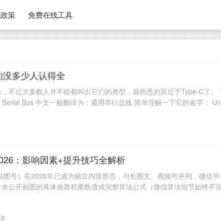
私政策
免费在线工具
的没多少人认得全
悉，不过大多数人并不能都叫出它们的类型，最熟悉的莫过于Type-C了。
sal Serial Bus 中文一般翻译为：通用串行总线 简单理解一下它的名字： Uni
标、U
026：影响因素+提升技巧全解析
贴图号）在2026年已成为独立内容形态，与长图文、视频号并列，微信
并未公开贴图的具体推荐权重数值或完整算法公式（微信算法细节始终不
者实测和2026年最新动态，以下是对贴图推荐权重的
0