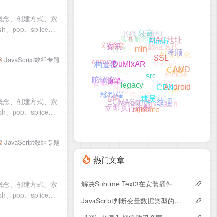
组的概念、创建方式、索
op、splice）
大模型
书摘
域名解析
莫言
MAC地址
gitlab
数组迭代
n
鸡汤文
排序
Flash
px
资讯
性能优化
孝顺
Manus
微信贴图
min
JavaScript数组专题
rem
canvas
exif
SSL
新能源
AMD
构造器
舒适区
DuMixAR
CTO
Halo
谷歌地球
陀螺仪
闭包
src
pt
自媒体
Android
随笔
智能体
CDN
legacy
MR
移动端
rewrite
try-catch
组的概念、创建方式、索
纹理
裁员
gitee
ECMAScript
立即执行函数
sublime
op、splice）
JavaScript数组专题
热门文章
解决Sublime Text3在安装插件运行Install Package时提示“There are no packages available for installation”问题的解决方案
组的概念、创建方式、索
op、splice）
JavaScript判断变量数据类型的方法