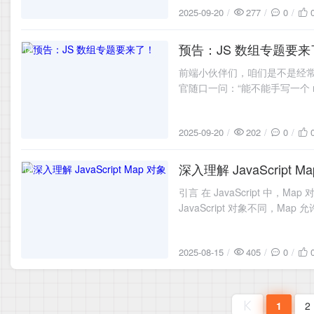
2025-09-20
277
0
预告：JS 数组专题要来
2025-09-20
前端小伙伴们，咱们是不是经常有
官随口一问：“能不能手写一个 red
高效，自己却默默地 ctrl
2025-09-20
202
0
深入理解 JavaScript M
2025-08-15
引言 在 JavaScript 中，
JavaScript 对象不同，
方法、实际应用场景以及与普
2025-08-15
405
0
1
2