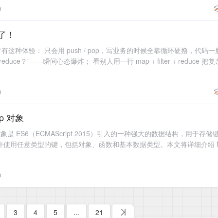
0
了！
这种体验： 只会用 push / pop，写业务的时候全靠循环硬撸，代码一股
uce？”——瞬间心态爆炸； 看别人用一行 map + filter + reduce
0
ap 对象
Map 对象是 ES6（ECMAScript 2015）引入的一种强大的数据结构，用于
Map 允许使用任意类型的键，包括对象、函数和基本数据类型。本文将详细介绍 
通
0
3
4
5
...
21