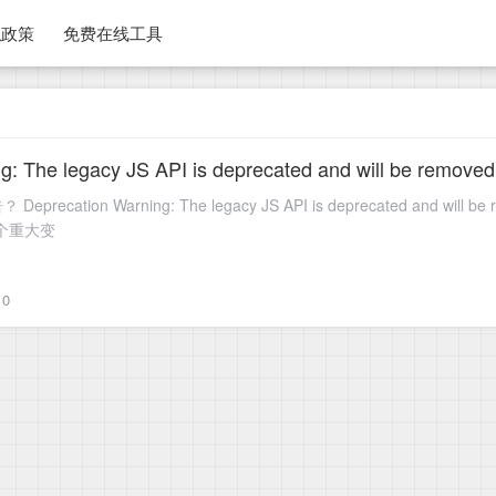
私政策
免费在线工具
 The legacy JS API is deprecated and will be removed
arning: The legacy JS API is deprecated and will be removed in Dart S
有个重大变
0