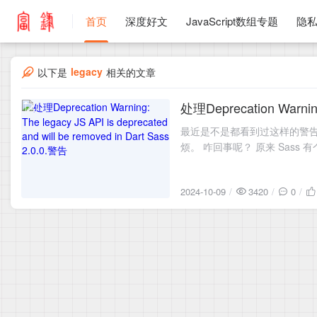
首页
深度好文
JavaScript数组专题
隐
legacy
以下是
相关的文章
处理Deprecation Warning:
2024-10-09
最近是不是都看到过这样的警告？ Deprecation W
烦。 咋回事呢？ 原来 Sass 
2024-10-09
3420
0